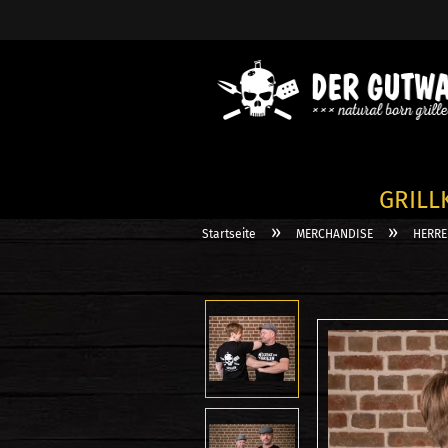
GRILL
»
»
Startseite
MERCHANDISE
HERREN
GESCHENK
GRILLKUR
GESCHEN
WERTGUTS