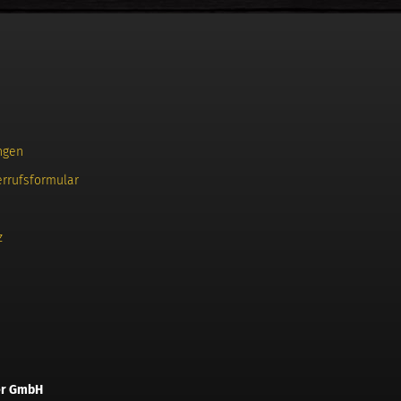
ngen
errufsformular
z
er GmbH