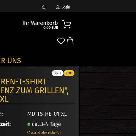
Login
Suche...
Ihr Warenkorb
0,00 EUR
Mail
ER UNS
sswort
NEU
TOP
REN-T-SHIRT
ZENZ ZUM GRILLEN",
 XL
o erstellen
.:
MD-TS-HE-01-XL
wort vergessen?
zeit:
ca. 3-4 Tage
(Ausland abweichend)