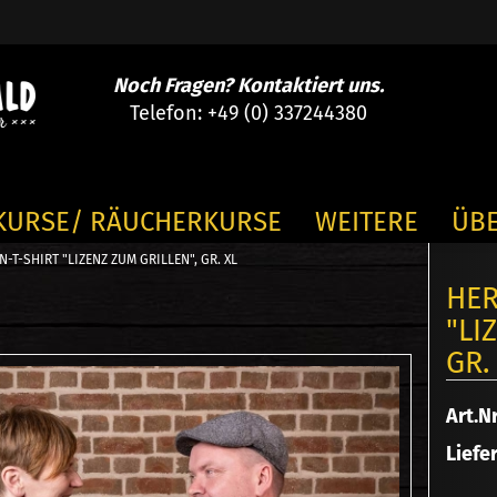
Noch Fragen? Kontaktiert uns.
Telefon: +49 (0) 337244380
E-
KURSE/ RÄUCHERKURSE
WEITERE
ÜB
Pa
-T-SHIRT "LIZENZ ZUM GRILLEN", GR. XL
HER
"LI
BOXEN & GUTSCHEINE anzeigen
GR.
SGUTSCHEIN
Kont
KBOX
Art.Nr
Pass
CHEIN
Liefer