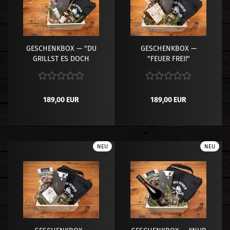
GESCHENKBOX — "DU
GESCHENKBOX —
GRILLST ES DOCH
"FEUER FREI!"
AUCH!"( pro agro)
189,00 EUR
189,00 EUR
NEU
NEU