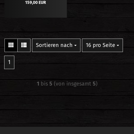
159,00 EUR
Sortieren nach
pro Seite
Sortieren nach
16 pro Seite
1
1
bis
5
(von insgesamt
5
)