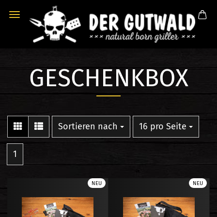
GESCHENKBOX
Sortieren nach
pro Seite
Sortieren nach
16 pro Seite
1
NEU
NEU